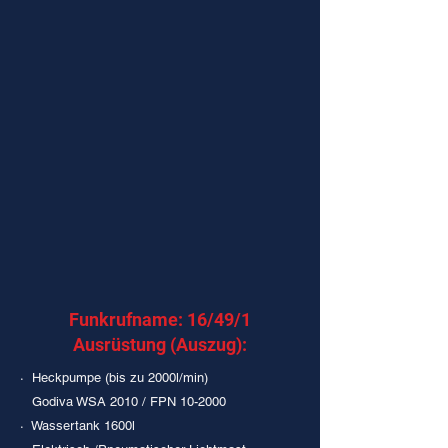
Funkrufname: 16/49/1
Ausrüstung (Auszug):
· Heckpumpe (bis zu 2000l/min)
Godiva WSA 2010 / FPN 10-2000
· Wassertank 1600l