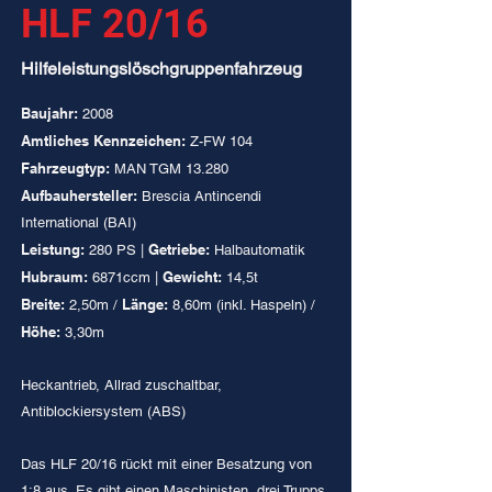
HLF 20/16
Hilfeleistungslöschgruppenfahrzeug
Baujahr:
2008
Amtliches Kennzeichen:
Z-FW 104
Fahrzeugtyp:
MAN TGM 13.280
Aufbauhersteller:
Brescia Antincendi
International (BAI)
Leistung:
Getriebe:
280 PS |
Halbautomatik
Hubraum:
Gewicht:
6871ccm |
14,5t
Breite:
Länge:
2,50m /
8,60m (inkl. Haspeln) /
Höhe:
3,30m
Heckantrieb, Allrad zuschaltbar,
Antiblockiersystem (ABS)
Das HLF 20/16 rückt mit einer Besatzung von
1:8 aus. Es gibt einen Maschinisten, drei Trupps