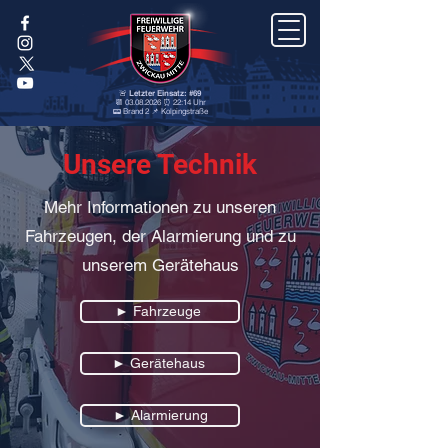
🚨 Letzter Einsatz: #69
📆 03.08.2026 ⏰ 22:14 Uhr
📟 Brand 2 📌 Kolpingstraße
Unsere Technik
Mehr Informationen zu unseren
Fahrzeugen, der Alarmierung und zu
unserem Gerätehaus
► Fahrzeuge
► Gerätehaus
► Alarmierung