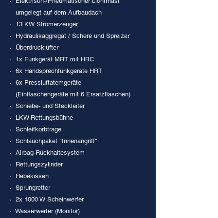
· Elektrisch-/Pneumatischer Lichtmast
umgelegt auf dem Aufbaudach
· 13 KW Stromerzeuger
· Hydraulikaggregat / Schere und Spreizer
· Überdrucklüfter
· 1x Funkgerät MRT mit HBC
· 6x Handsprechfunkgeräte HRT
· 6x Pressluftatemgeräte
(Einflaschengeräte mit 6 Ersatzflaschen)
· Schiebe- und Steckleiter
· LKW-Rettungsbühne
· Schleifkorbtrage
· Schlauchpaket "Innenangriff"
· Airbag-Rückhaltesystem
· Rettungszylinder
· Hebekissen
· Sprungretter
· 2x 1000 W Scheinwerfer
· Wasserwerfer (Monitor)