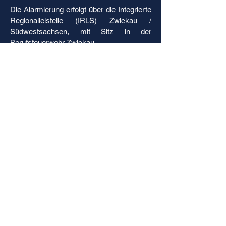
Die Alarmierung erfolgt über die Integrierte
Regionalleistelle (IRLS) Zwickau /
Südwestsachsen, mit Sitz in der
Berufsfeuerwehr Zwickau.
Seit Ende 2006 kommt ein digitales
Alarmierungssystem (Pocsag) zur
Anwendung, wodurch die Einsatzkräfte
den Einsatzauftrag sofort auf ihren
digitalen Meldeempfängern nachlesen
können. Bis Anfang 2021 nutzten wir dafür
digitale Meldeempfänger von Motorola,
Modell: "LX4 advance", welche durch die
o.g. Swissphone Melder abgelöst wurden.
Hier ein Beispiel für eine Alarmierung der
Freiwilligen Feuerwehr Zwickau-Mitte: