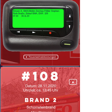
Einsatz A, GMA-Melder Zwickau Pölbitz Stephan-
Roth-Straße, Einlauf BMA, ENR: 109
07:30 30.11.20
► Feuerwehrabkürzungen
#108
▲
Datum:
28.11.2020
Uhrzeit: ca. 13:45 Uhr
Brand 2
Schornsteinbrand