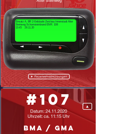
Alter Steinweg
Einsatz A, BR 2-Gebäude Zwickau Innenstadt Alter
Steinweg Schornsteinbrand ENR: 108
13:45 28.11.20
► Feuerwehrabkürzungen
#107
▲
Datum:
24.11.2020
Uhrzeit: ca. 11:15 Uhr
BMA / GMA