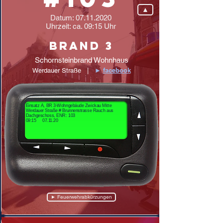
▲
Datum:
07.11.2020
Uhrzeit: ca. 09:15 Uhr
Brand 3
Schornsteinbrand Wohnhaus
facebook
Werdauer Straße |
►
Einsatz A, BR 3-Wohngebäude Zwickau Mitte
Werdauer Straße # Brunnenstrasse Rauch aus
Dachgeschoss, ENR: 103
09:15 07.11.20
► Feuerwehrabkürzungen