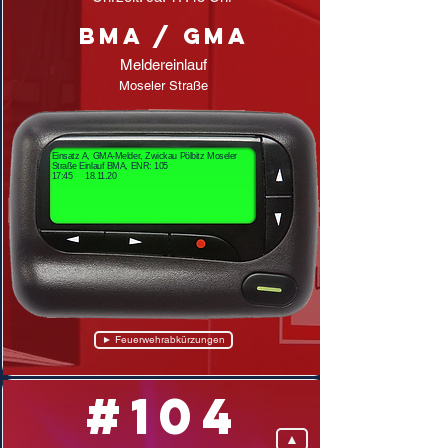
BMA / GMA
Meldereinlauf
Moseler Straße
Einsatz A, GMA-Melder, Zwickau Pölbitz Moseler
Straße Einlauf BMA, ENR: 105
17:45 18.11.20
► Feuerwehrabkürzungen
#104
▲