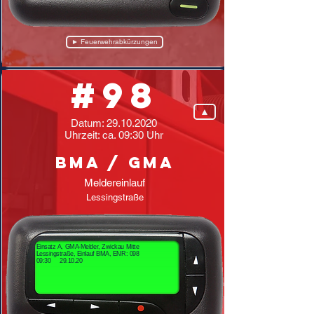
► Feuerwehrabkürzungen
#98
▲
Datum:
29.10.2020
Uhrzeit: ca. 09:30 Uhr
BMA / GMA
Meldereinlauf
Lessingstraße
Einsatz A, GMA-Melder, Zwickau Mitte
Lessingstraße, Einlauf BMA, ENR: 098
09:30 29.10.20