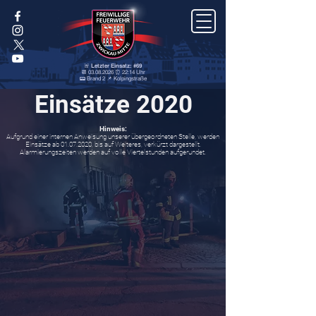
🚨 Letzter Einsatz: #69
📆 03.08.2026 ⏰ 22:14 Uhr
📟 Brand 2 📌 Kolpingstraße
Einsätze 2020
Hinweis:
Aufgrund einer internen Anweisung unserer übergeordneten Stelle, werden
Einsätze ab
01.07.2020
, bis auf Weiteres, verkürzt dargestellt.
Alarmierungszeiten werden auf volle Viertelstunden aufgerundet.