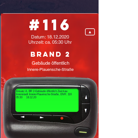
#116
▲
Datum:
18.12.2020
Uhrzeit: ca. 05:30 Uhr
Brand 2
Gebäude öffentlich
Innere-Plauensche-Straße
Einsatz A, BR 2-Gebäude öffentlich Zwickau
Innenstadt Innere-Plauensche-Straße, ENR: 116
05:30 18.12.20