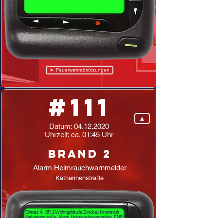
► Feuerwehrabkürzungen
#111
▲
Datum:
04.12.2020
Uhrzeit: ca. 01:45 Uhr
Brand 2
Alarm Heimrauchwarnmelder
Katharinenstraße
Einsatz A, BR 2-Wohngebäude Zwickau Innenstadt
Katharinenstraße, Alarm Heimrauchwarnmelder, ENR: