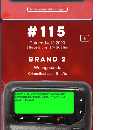
► Feuerwehrabkürzungen
#115
▲
Datum:
14.12.2020
Uhrzeit: ca. 12:15 Uhr
Brand 2
Wohngebäude
Crimmitschauer Straße
Einsatz A, BR 2-Wohngebäude Zwickau Mitte
Crimmitschauer Straße, Brand, ***, ENR: 115
12:15 14.12.20