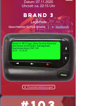
Datum:
07.11.2020
Uhrzeit: ca. 22:15 Uhr
Brand 3
Lagerhalle
facebook
Geschwister-Scholl-Straße |
►
Einsatz A, BR 3-Lager_Markt Zwickau Marienthal
Geschwister-Scholl-Straße, Bahnlagerhalle,
Rauchentwicklung, ENR: 104
22:15 07.11.20
► Feuerwehrabkürzungen
#103