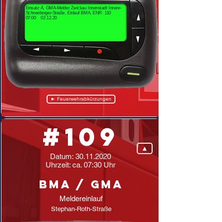
Einsatz A, GMA-Melder Zwickau Innenstadt Innere-
Schneeberger-Straße, Einlauf BMA, ENR: 110
07:00 02.12.20
► Feuerwehrabkürzungen
#109
▲
Datum:
30.11.2020
Uhrzeit: ca. 07:30 Uhr
BMA / GMA
Meldereinlauf
Stephan-Roth-Straße