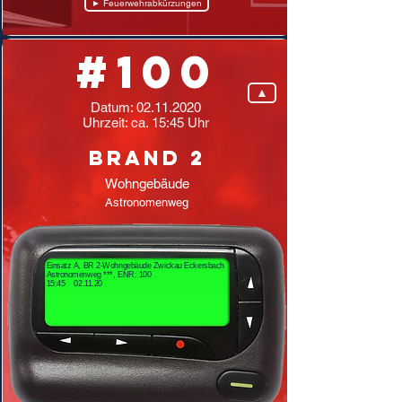
► Feuerwehrabkürzungen
#100
▲
Datum:
02.11.2020
Uhrzeit: ca. 15:45 Uhr
Brand 2
Wohngebäude
Astronomenweg
Einsatz A, BR 2-Wohngebäude Zwickau Eckersbach
Astronomenweg ***, ENR: 100
15:45 02.11.20