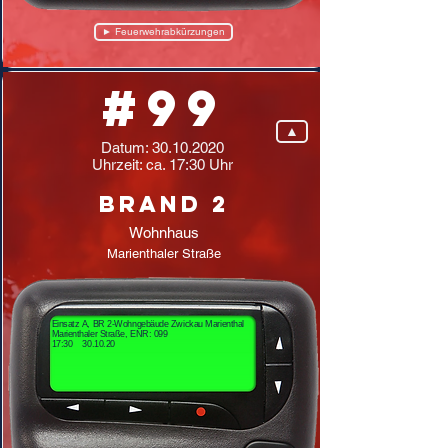
► Feuerwehrabkürzungen
#99
▲
Datum:
30.10.2020
Uhrzeit: ca. 17:30 Uhr
Brand 2
Wohnhaus
Marienthaler Straße
Einsatz A, BR 2-Wohngebäude Zwickau Marienthal
Marienthaler Straße, ENR: 099
17:30 30.10.20