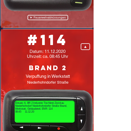
► Feuerwehrabkürzungen
#114
▲
Datum:
11.12.2020
Uhrzeit: ca. 08:45 Uhr
Brand 2
Verpuffung in Werkstatt
Niederhohndorfer Straße
Einsatz A, BR 2-Industrie Tischlerei Zwickau
Niederhohndorf Niederhohndorfer Straße Brand,
Werkstatt, Gebäudeteil, ENR: 114
08:45 11.12.20