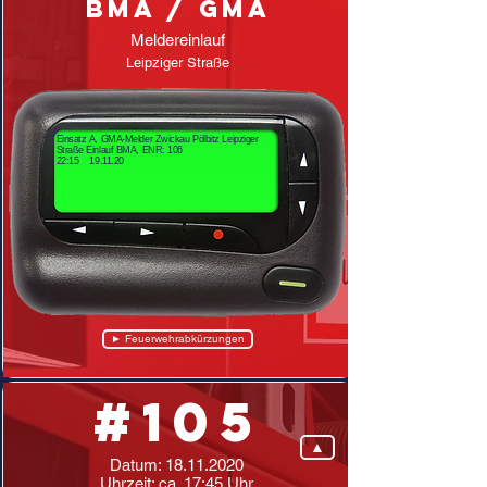
BMA / GMA
Meldereinlauf
Leipziger Straße
Einsatz A, GMA-Melder Zwickau Pölbitz Leipziger
Straße Einlauf BMA, ENR: 106
22:15 19.11.20
► Feuerwehrabkürzungen
#105
▲
Datum:
18.11.2020
Uhrzeit: ca. 17:45 Uhr