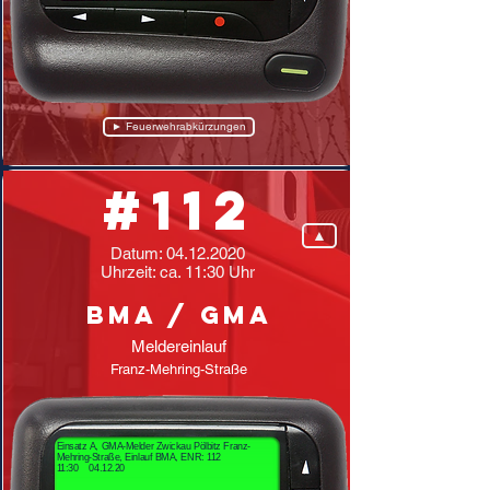
► Feuerwehrabkürzungen
#112
▲
Datum:
04.12.2020
Uhrzeit: ca. 11:30 Uhr
BMA / GMA
Meldereinlauf
Franz-Mehring-Straße
Einsatz A, GMA-Melder Zwickau Pölbitz Franz-
Mehring-Straße, Einlauf BMA, ENR: 112
11:30 04.12.20