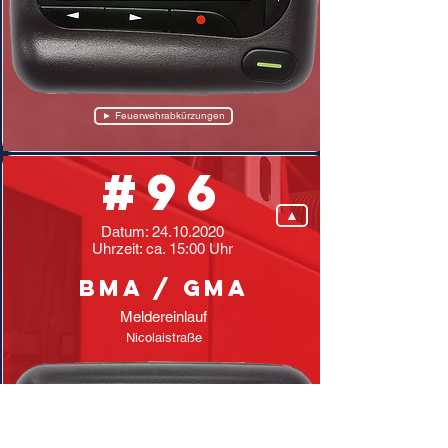
► Feuerwehrabkürzungen
#96
▲
Datum:
24.10.2020
Uhrzeit: ca. 15:00 Uhr
BMA / GMA
Meldereinlauf
Nicolaistraße
Einsatz A, GMA-Melder, Zwickau Innenstadt
Nicolaistraße, Einlauf BMA, ENR: 096
15:00 24.10.20