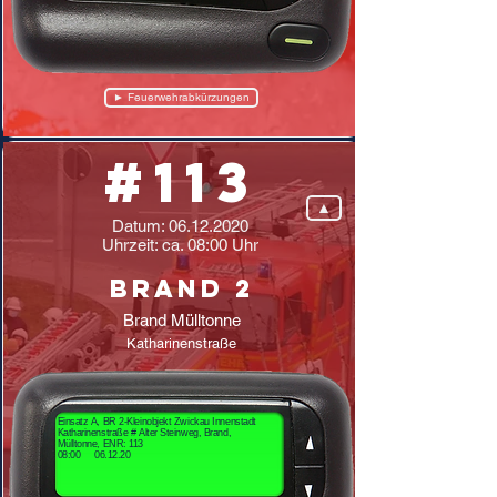
► Feuerwehrabkürzungen
#113
▲
Datum:
06.12.2020
Uhrzeit: ca. 08:00 Uhr
Brand 2
Brand Mülltonne
Katharinenstraße
Einsatz A, BR 2-Kleinobjekt Zwickau Innenstadt
Katharinenstraße # Alter Steinweg, Brand,
Mülltonne, ENR: 113
08:00 06.12.20