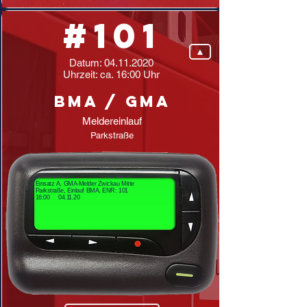
#101
▲
Datum:
04.11.2020
Uhrzeit: ca. 16:00 Uhr
BMA / GMA
Meldereinlauf
Parkstraße
Einsatz A, GMA-Melder Zwickau Mitte
Parkstraße, Einlauf BMA, ENR: 101
16:00 04.11.20