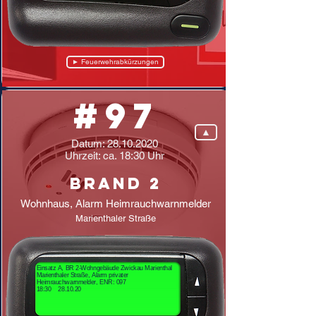
► Feuerwehrabkürzungen
#97
▲
Datum:
28.10.2020
Uhrzeit: ca. 18:30 Uhr
Brand 2
Wohnhaus, Alarm Heimrauchwarnmelder
Marienthaler Straße
Einsatz A, BR 2-Wohngebäude Zwickau Marienthal
Marienthaler Straße, Alarm privater
Heimrauchwarnmelder, ENR: 097
18:30 28.10.20