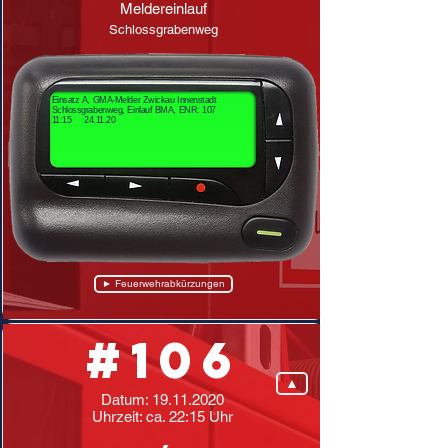
Meldereinlauf
Schlossgrabenweg
Einsatz A, GMA-Melder Zwickau Innenstadt
Schlossgrabenweg, Einlauf BMA, ENR: 107
11:15 24.11.20
► Feuerwehrabkürzungen
#106
▲
Datum:
19.11.2020
Uhrzeit: ca. 22:15 Uhr