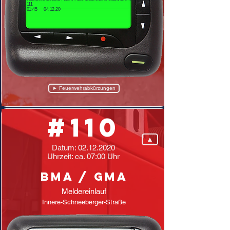
111
01:45 04.12.20
► Feuerwehrabkürzungen
#110
▲
Datum:
02.12.2020
Uhrzeit: ca. 07:00 Uhr
BMA / GMA
Meldereinlauf
Innere-Schneeberger-Straße