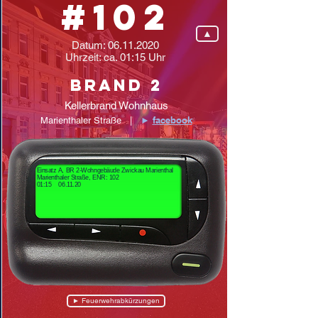
#102
▲
Datum:
06.11.2020
Uhrzeit: ca. 01:15 Uhr
Brand 2
Kellerbrand Wohnhaus
facebook
Marienthaler Straße |
►
Einsatz A, BR 2-Wohngebäude Zwickau Marienthal
Marienthaler Straße, ENR: 102
01:15 06.11.20
► Feuerwehrabkürzungen