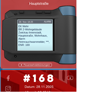
Hauptstraße
ALARM
29. Nov 18:25
EK Wehr
BR 2-Wohngebäude
Zwickau Innenstadt,
Hauptstraße, Wohnhaus,
Alarm
Heimrauchwarnmelder, ***,
ENR: 169
► Feuerwehrabkürzungen
#168
▲
Datum:
28.11.2025
Uhrzeit: 16:49 Uhr
BMA/GMA