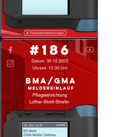
► Feuerwehrabkürzungen
#186
▲
Datum:
30.12.2025
Uhrzeit: 10:30 Uhr
BMA/GMA
Meldereinlauf
Pflegeeinrichtung
Lothar-Streit-Straße
ALARM
30. Dez 10:30
EK Wehr
GMA-Melder Zwickau