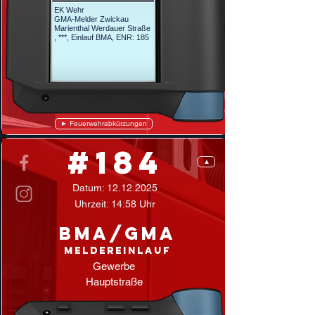
EK Wehr
GMA-Melder Zwickau
Marienthal Werdauer Straße
, ***, Einlauf BMA, ENR: 185
► Feuerwehrabkürzungen
#184
▲
Datum:
12.12.2025
Uhrzeit: 14:58 Uhr
BMA/GMA
Meldereinlauf
Gewerbe
Hauptstraße