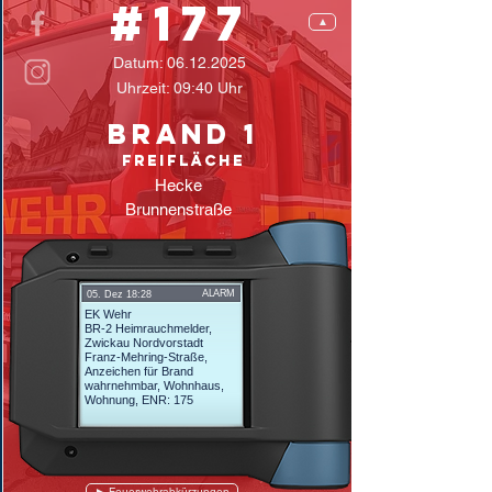
#177
▲
Datum:
06.12.2025
Uhrzeit: 09:40 Uhr
Brand 1
Freifläche
Hecke
Brunnenstraße
ALARM
05. Dez 18:28
EK Wehr
BR-2 Heimrauchmelder,
Zwickau Nordvorstadt
Franz-Mehring-Straße,
Anzeichen für Brand
wahrnehmbar, Wohnhaus,
Wohnung, ENR: 175
► Feuerwehrabkürzungen