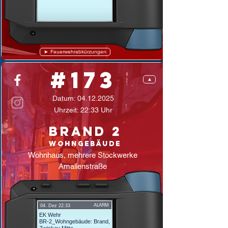
► Feuerwehrabkürzungen
#173
▲
Datum:
04.12.2025
Uhrzeit: 22:33 Uhr
Brand 2
Wohngebäude
Wohnhaus, mehrere Stockwerke
Amalienstraße
ALARM
04. Dez 22:33
EK Wehr
BR-2_Wohngebäude: Brand,