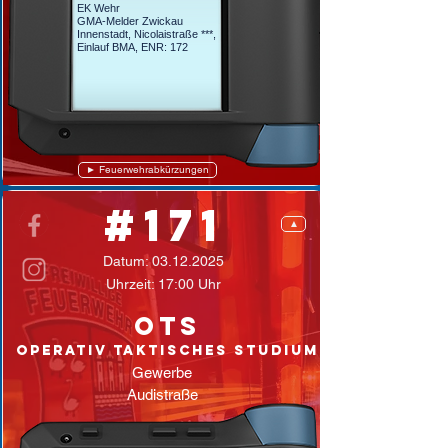
EK Wehr
GMA-Melder Zwickau
Innenstadt, Nicolaistraße ***,
Einlauf BMA, ENR: 172
► Feuerwehrabkürzungen
#171
▲
Datum:
03.12.2025
Uhrzeit: 17:00 Uhr
OTS
oPerativ taktisches studium
Gewerbe
Audistraße