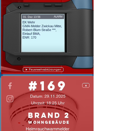
ALARM
01. Dez 13:56
EK Wehr
GMA-Melder Zwickau Mitte,
Robert-Blum-Straße ***,
Einlauf BMA,
ENR: 170
► Feuerwehrabkürzungen
#169
▲
Datum:
29.11.2025
Uhrzeit: 18:25 Uhr
Brand 2
Wohngebäude
Heimrauchwarnmelder