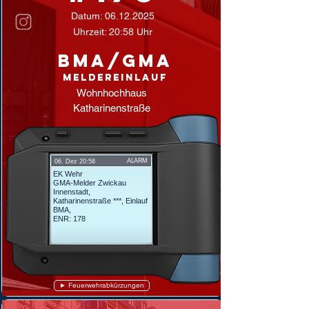
Datum:
06.12.2025
Uhrzeit: 20:58 Uhr
BMA/GMA
Meldereinlauf
Wohnhochhaus
Katharinenstraße
ALARM
06. Dez 20:58
EK Wehr
GMA-Melder Zwickau
Innenstadt,
Katharinenstraße ***, Einlauf
BMA,
ENR: 178
► Feuerwehrabkürzungen