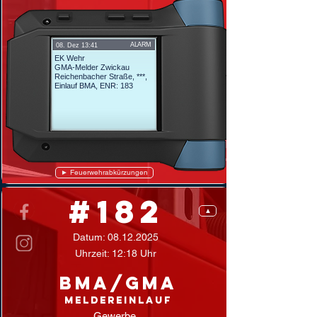
ALARM
08. Dez 13:41
EK Wehr
GMA-Melder Zwickau
Reichenbacher Straße, ***,
Einlauf BMA,
ENR: 183
► Feuerwehrabkürzungen
#182
▲
Datum:
08.12.2025
Uhrzeit: 12:18 Uhr
BMA/GMA
Meldereinlauf
Gewerbe