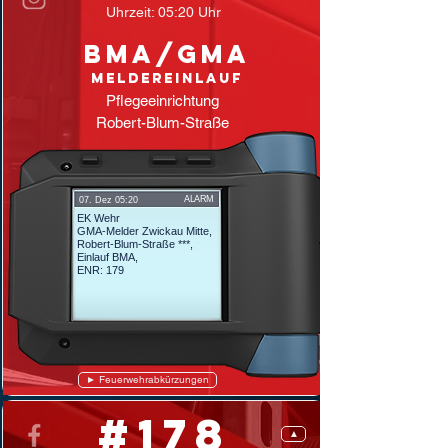
Uhrzeit: 05:20 Uhr
BMA/GMA
Meldereinlauf
Pflegeeinrichtung
Robert-Blum-Straße
ALARM
07. Dez 05:20
EK Wehr
GMA-Melder Zwickau Mitte,
Robert-Blum-Straße ***,
Einlauf BMA,
ENR: 179
► Feuerwehrabkürzungen
#178
▲