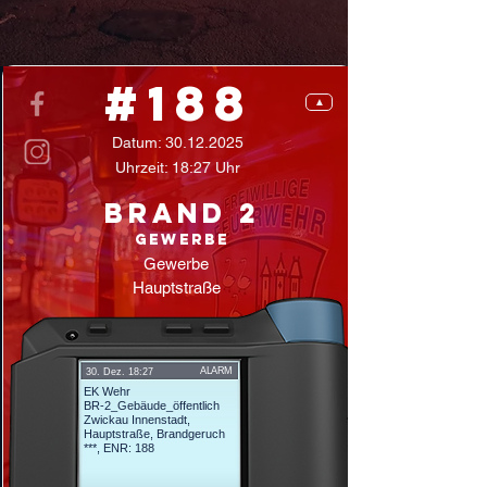
#188
▲
Datum:
30.12.2025
Uhrzeit: 18:27 Uhr
Brand 2
Gewerbe
Gewerbe
Hauptstraße
ALARM
30. Dez. 18:27
EK Wehr
BR-2_Gebäude_öffentlich
Zwickau Innenstadt,
Hauptstraße, Brandgeruch
***, ENR: 188