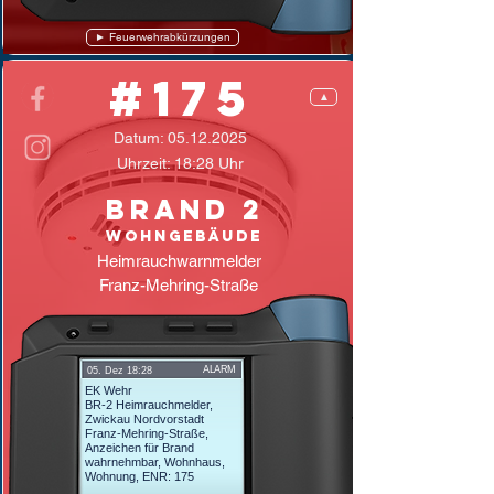
► Feuerwehrabkürzungen
#175
▲
Datum:
05.12.2025
Uhrzeit: 18:28 Uhr
Brand 2
Wohngebäude
Heimrauchwarnmelder
Franz-Mehring-Straße
ALARM
05. Dez 18:28
EK Wehr
BR-2 Heimrauchmelder,
Zwickau Nordvorstadt
Franz-Mehring-Straße,
Anzeichen für Brand
wahrnehmbar, Wohnhaus,
Wohnung, ENR: 175