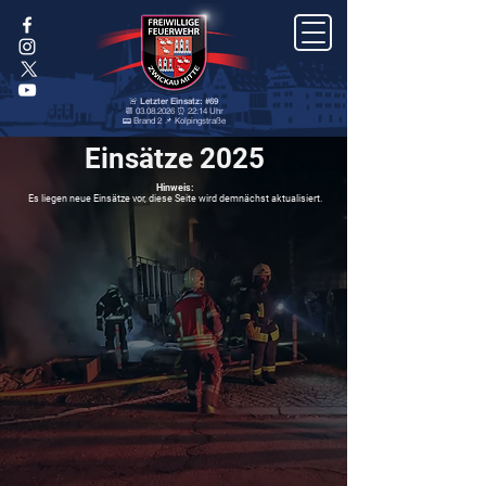
🚨 Letzter Einsatz: #69
📆 03.08.2026 ⏰ 22:14 Uhr
📟 Brand 2 📌 Kolpingstraße
Einsätze 2025
Hinweis:
Es liegen neue Einsätze vor, diese Seite wird demnächst aktualisiert.