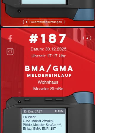
► Feuerwehrabkürzungen
#187
▲
Datum:
30.12.2025
Uhrzeit: 17:17 Uhr
BMA/GMA
Meldereinlauf
Wohnhaus
Moseler Straße
ALARM
30. Dez. 17:17
EK Wehr
GMA-Melder Zwickau
Pölbitz Moseler Straße, ***,
Einlauf BMA, ENR: 187