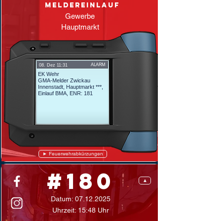
Meldereinlauf
Gewerbe
Hauptmarkt
ALARM
08. Dez 11:31
EK Wehr
GMA-Melder Zwickau
Innenstadt, Hauptmarkt ***,
Einlauf BMA,
ENR: 181
► Feuerwehrabkürzungen
#180
▲
Datum:
07.12.2025
Uhrzeit: 15:48 Uhr