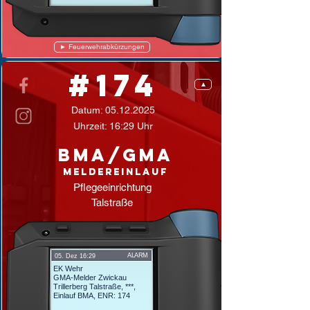
► Feuerwehrabkürzungen
#174
▲
Datum:
05.12.2025
Uhrzeit: 16:29 Uhr
BMA/GMA
Meldereinlauf
Pflegeeinrichtung
Talstraße
ALARM
05. Dez 16:29
EK Wehr
GMA-Melder Zwickau
Trillerberg Talstraße, ***,
Einlauf BMA, ENR: 174