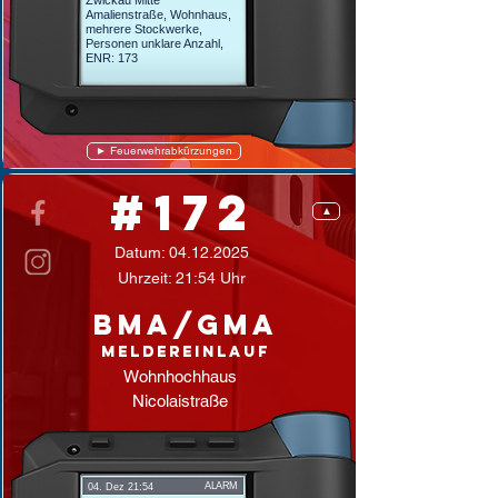
Zwickau Mitte
Amalienstraße, Wohnhaus,
mehrere Stockwerke,
Personen unklare Anzahl,
ENR: 173
► Feuerwehrabkürzungen
#172
▲
Datum:
04.12.2025
Uhrzeit: 21:54 Uhr
BMA/GMA
Meldereinlauf
Wohnhochhaus
Nicolaistraße
ALARM
04. Dez 21:54