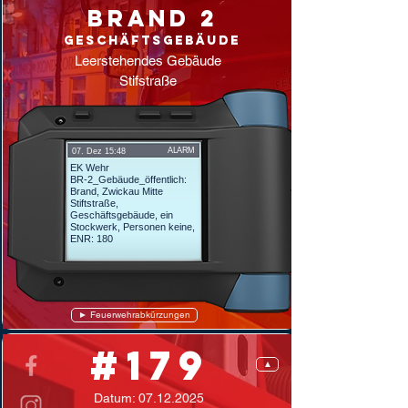
Brand 2
Geschäftsgebäude
Leerstehendes Gebäude
Stifstraße
ALARM
07. Dez 15:48
EK Wehr
BR-2_Gebäude_öffentlich:
Brand, Zwickau Mitte
Stiftstraße,
Geschäftsgebäude, ein
Stockwerk, Personen keine,
ENR: 180
► Feuerwehrabkürzungen
#179
▲
Datum:
07.12.2025