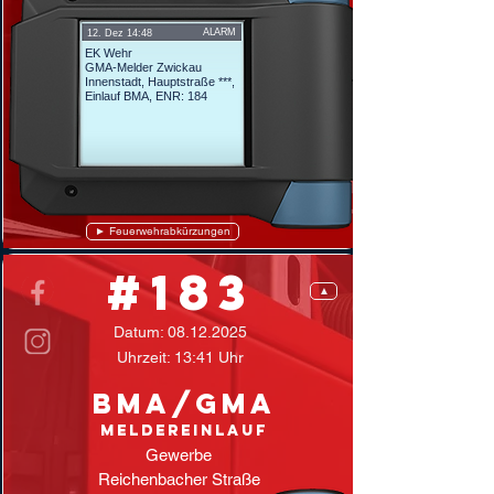
ALARM
12. Dez 14:48
EK Wehr
GMA-Melder Zwickau
Innenstadt, Hauptstraße ***,
Einlauf BMA,
ENR: 184
► Feuerwehrabkürzungen
#183
▲
Datum:
08.12.2025
Uhrzeit: 13:41 Uhr
BMA/GMA
Meldereinlauf
Gewerbe
Reichenbacher Straße