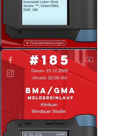
Innenstadt Lother-Streit
Straße,
***, Einlauf BMA,
ENR: 186
► Feuerwehrabkürzungen
#185
▲
Datum:
25.12.2025
Uhrzeit: 22:08 Uhr
BMA/GMA
Meldereinlauf
Klinikum
Werdauer Straße
ALARM
25. Dez 22:08