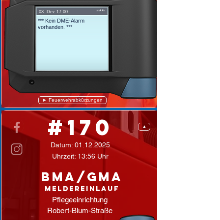
*****
03. Dez 17:00
*** Kein DME-Alarm
vorhanden. ***
► Feuerwehrabkürzungen
#170
▲
Datum:
01.12.2025
Uhrzeit: 13:56 Uhr
BMA/GMA
Meldereinlauf
Pflegeeinrichtung
Robert-Blum-Straße